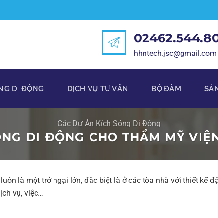
02462.544.8
hhntech.jsc@gmail.com
NG DI ĐỘNG
DỊCH VỤ TƯ VẤN
BỘ ĐÀM
SẢ
Các Dự Án Kích Sóng Di Động
NG DI ĐỘNG CHO THẨM MỸ VIỆN 
ôn là một trở ngại lớn, đặc biệt là ở các tòa nhà với thiết kế 
ịch vụ, việc…