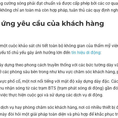
ăng cường sóng phải đạt chuẩn và được cấp phép bởi các cơ qua
không chỉ an toàn mà còn hợp pháp, tuân thủ các quy định nghi
p ứng yêu cầu của khách hàng
 một cuộc khảo sát chi tiết toàn bộ không gian của thẩm mỹ v
i yếu tố chủ yếu gây ảnh hưởng lớn đến
tín hiệu di động
:
ây dựng theo phong cách truyền thống với các bức tường dày và
t ở các phòng sâu bên trong như khu vực chăm sóc khách hàng, 
 vực phố cổ, một nơi nổi tiếng với mật độ xây dựng dày đặc. C
thu nhận sóng từ các trạm BTS (trạm phát sóng di động) gần đó
iệc thực hiện cuộc gọi và sử dụng các dịch vụ di động.
dịch vụ hay phòng chăm sóc khách hàng, nơi có nhiều thiết bị 
 này đòi hỏi một giải pháp toàn diện và phù hợp để khắc phục tri