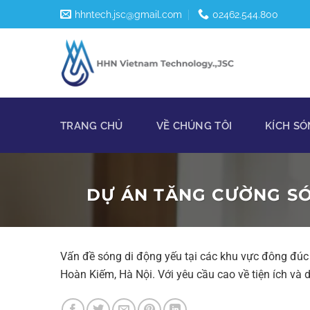
Skip
hhntech.jsc@gmail.com
02462.544.800
to
content
TRANG CHỦ
VỀ CHÚNG TÔI
KÍCH SÓ
DỰ ÁN TĂNG CƯỜNG SÓ
Vấn đề sóng di động yếu tại các khu vực đông đúc lu
Hoàn Kiếm, Hà Nội. Với yêu cầu cao về tiện ích và d