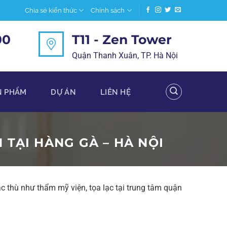
Chia sẻ kiến thức
Chính sách
00
T11 - Zen Tower
Quận Thanh Xuân, TP. Hà Nội
N PHẨM
DỰ ÁN
LIÊN HỆ
TẠI HÀNG GÀ – HÀ NỘI
đặc thù như thẩm mỹ viện, tọa lạc tại trung tâm quận