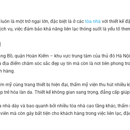
uôn là một trở ngại lớn, đặc biệt là ở các
tòa nhà
với thiết kế đ
dịch vụ, việc đảm bảo khả năng liên lạc thông suốt là yếu tố th
g
g Bồ, quận Hoàn Kiếm – khu vực trung tâm của thủ đô Hà Nội, 
 địa điểm chăm sóc sắc đẹp uy tín mà còn là nơi tiên phong tro
h hàng.
m mỹ cùng trang thiết bị hiện đại, thẩm mỹ viện thu hút nhiều k
 trẻ hóa làn da. Thiết kế không gian sang trọng, đẳng cấp giú
òa nhà dày và bao quanh bởi nhiều tòa nhà cao tầng khác, thẩm 
ên mà còn gây bất tiện cho khách hàng trong việc liên lạc, đặc