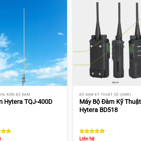
 PHỤ KIỆN BỘ ĐÀM
BỘ ĐÀM KỸ THUẬT SỐ (DMR)
n Hytera TQJ-400D
Máy Bộ Đàm Kỹ Thuật
Hytera BD518
d
ệ
4.8
Rated
Liên hệ