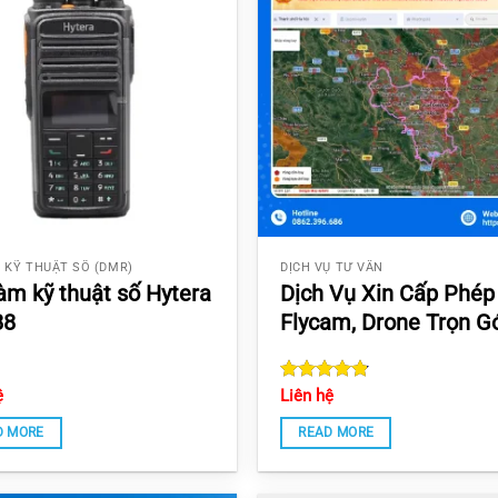
 KỸ THUẬT SỐ (DMR)
DỊCH VỤ TƯ VẤN
àm kỹ thuật số Hytera
Dịch Vụ Xin Cấp Phép
88
Flycam, Drone Trọn G
ệ
Rated
Liên hệ
4.8
out of 5
D MORE
READ MORE