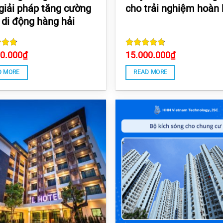
 giải pháp tăng cường
cho trải nghiệm hoàn
 di động hàng hải
d
00.000
4.7
₫
Rated
15.000.000
4.75
₫
 5
out of 5
D MORE
READ MORE