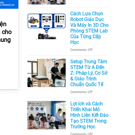
Chi
Nội
Phí
Thất
Cách Lựa Chọn
Xây
Phòng
Robot Giáo Dục
Dựng
STEM
iện
Và Máy In 3D Cho
Phòng
Hiện
Phòng STEM Lab
STEM
ả cho
Đại
Lab
Của Từng Cấp
Nhất
hung
Hết
Học
Hiện
Bao
Nay
on
Comments Off
Nhiêu?
Cách
Lựa
Setup Trung Tâm
Chọn
STEM Từ A Đến
Robot
Z: Pháp Lý, Cơ Sở
Giáo
& Giáo Trình
Dục
Chuẩn Quốc Tế
Và
on
Comments Off
Máy
Setup
In
Trung
Lợi ích và Cách
3D
Tâm
Triển Khai Mô
Cho
STEM
Hình Liên Kết Đào
Phòng
Từ
STEM
Tạo STEM Trong
A
Lab
Trường Học
Đến
Của
on
Comments Off
Z: