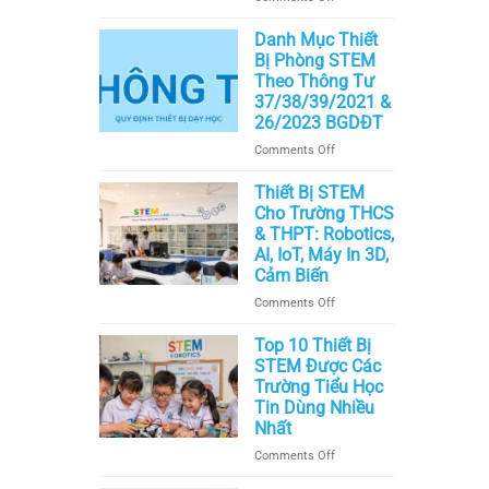
Từng
Lợi
Pháp
Cấp
ích
Danh Mục Thiết
Lý,
Học
và
Bị Phòng STEM
Cơ
Cách
Theo Thông Tư
Sở
Triển
&
37/38/39/2021 &
Khai
Giáo
26/2023 BGDĐT
Mô
Trình
on
Comments Off
Hình
Chuẩn
Danh
Liên
Quốc
Mục
Thiết Bị STEM
Kết
Tế
Thiết
Cho Trường THCS
Đào
Bị
& THPT: Robotics,
Tạo
Phòng
STEM
AI, IoT, Máy In 3D,
STEM
Trong
Cảm Biến
Theo
Trường
on
Comments Off
Thông
Học
Thiết
Tư
Bị
Top 10 Thiết Bị
37/38/39/2021
STEM
STEM Được Các
&
Cho
Trường Tiểu Học
26/2023
Trường
BGDĐT
Tin Dùng Nhiều
THCS
Nhất
&
on
Comments Off
THPT:
Top
Robotics,