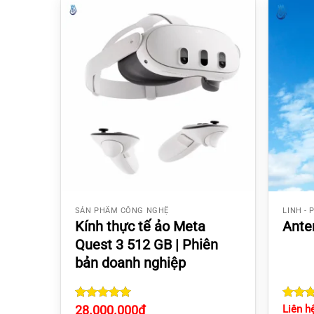
SẢN PHẨM CÔNG NGHỆ
LINH -
Kính thực tế ảo Meta
Ante
Quest 3 512 GB | Phiên
bản doanh nghiệp
Rated
28.000.000
₫
Rate
Liên h