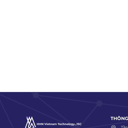
THÔNG 
Tần