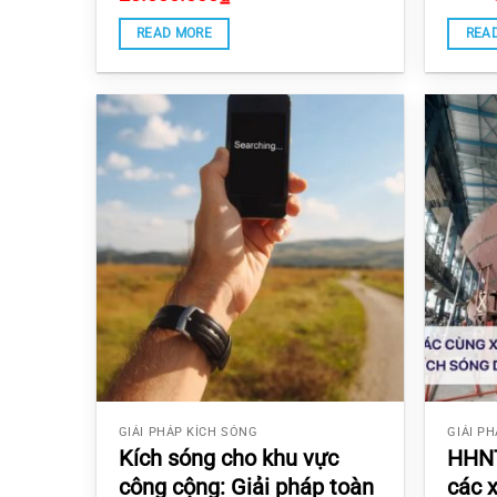
4.9333333333333
out of
out of 5
READ MORE
REA
GIẢI PHÁP KÍCH SÓNG
GIẢI P
Kích sóng cho khu vực
HHNT
công cộng: Giải pháp toàn
các 