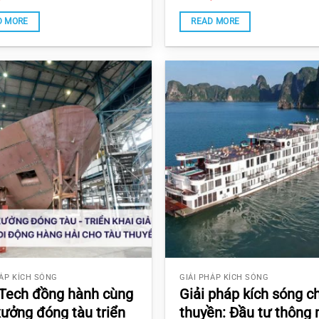
 5
4.7333333333333
out of 5
D MORE
READ MORE
HÁP KÍCH SÓNG
GIẢI PHÁP KÍCH SÓNG
ech đồng hành cùng
Giải pháp kích sóng c
xưởng đóng tàu triển
thuyền: Đầu tư thông