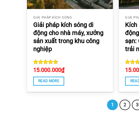
GIẢI PHÁP KÍCH SÓNG
GIẢI P
Giải pháp kích sóng di
Kích 
động cho nhà máy, xưởng
động
sản xuất trong khu công
sạn:
nghiệp
trải
Rated
15.000.000
₫
Rate
15.0
4.8363636363636
out of
out of 5
READ MORE
REA
1
2
3