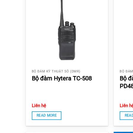
BỘ ĐÀM KỸ THUẬT SỐ (DMR)
BỘ ĐÀM
Bộ đàm Hytera TC-508
Bộ đ
PD4
Liên hệ
Liên h
READ MORE
REA