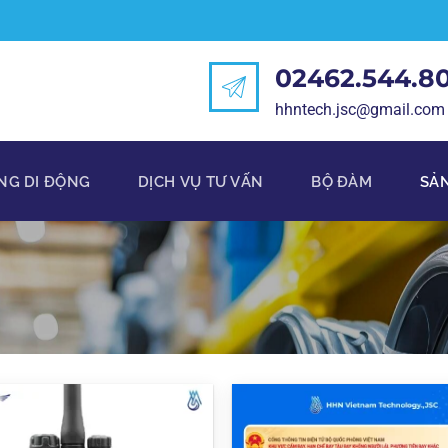
02462.544.8
hhntech.jsc@gmail.com
NG DI ĐỘNG
DỊCH VỤ TƯ VẤN
BỘ ĐÀM
SẢ