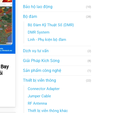
Bảo hộ lao động
(10)
Bộ đàm
(28)
Bộ Đàm Kỹ Thuật Số (DMR)
DMR System
Linh - Phụ kiện bộ đàm
Dịch vụ tư vấn
(2)
Giải Pháp Kích Sóng
(8)
 Bay
Sản phẩm công nghệ
(1)
ói
Thiết bị viễn thông
(22)
Connector Adapter
Jumper Cable
RF Antenna
Thiết bị viễn thông khác