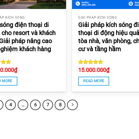
HÁP KÍCH SÓNG
GIẢI PHÁP KÍCH SÓNG
sóng điện thoại di
Giải pháp kích sóng đ
 cho resort và khách
thoại di động hiệu qu
 Giải pháp nâng cao
tòa nhà, văn phòng, c
 nghiệm khách hàng
cư và tầng hầm
d
00.000
4.8
₫
Rated
15.000.000
₫
 5
4.8828828828829
out of 5
D MORE
READ MORE
4
…
6
7
8