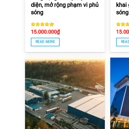
diện, mở rộng phạm vi phủ
khai
sóng
sóng
Rated
15.000.000
4.75
₫
Rate
15.0
out of 5
out of
READ MORE
REA