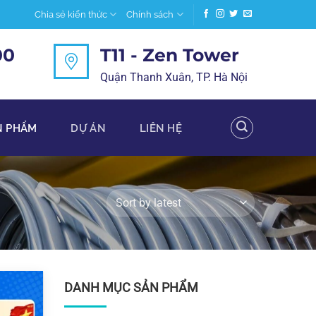
Chia sẻ kiến thức
Chính sách
00
T11 - Zen Tower
Quận Thanh Xuân, TP. Hà Nội
N PHẨM
DỰ ÁN
LIÊN HỆ
DANH MỤC SẢN PHẨM