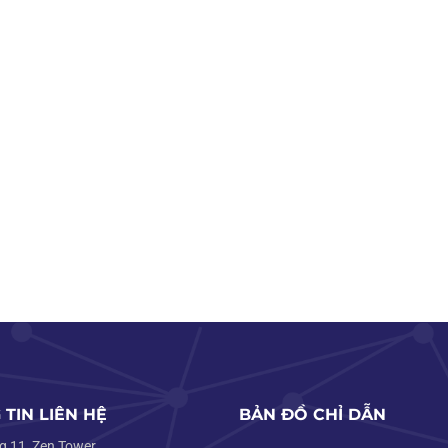
TIN LIÊN HỆ
BẢN ĐỒ CHỈ DẪN
g 11, Zen Tower,