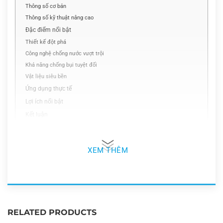
Thông số cơ bản
Thông số kỹ thuật nâng cao
Đặc điểm nổi bật
Thiết kế đột phá
Công nghệ chống nước vượt trội
Khả năng chống bụi tuyệt đối
Vật liệu siêu bền
Ứng dụng thực tế
Lợi ích nổi bật
Kết luận
Nắp che bụi cổng Type-C cho
XEM THÊM
Hytera HP50X: Bảo vệ tối ưu cho
thiết bị liên lạc chuyên nghiệp
Giới thiệu chung
Trên thị trường phụ kiện bộ đàm chuyên nghiệp, nắp che
RELATED PRODUCTS
bụi cổng Type-C cho dòng
Hytera HP50X
đang ngày càng