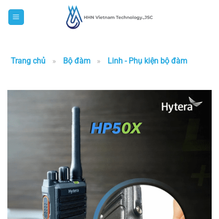
Skip
to
content
Trang chủ
»
Bộ đàm
»
Linh - Phụ kiện bộ đàm