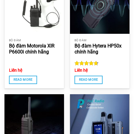
BỘ ĐÀM
BỘ ĐÀM
Bộ đàm Motorola XIR
Bộ đàm Hytera HP50x
P6600i chính hãng
chính hãng
Liên hệ
Rated
Liên hệ
4.7
out of 5
READ MORE
READ MORE