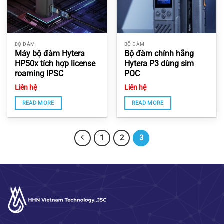
BỘ ĐÀM
BỘ ĐÀM
Máy bộ đàm Hytera
Bộ đàm chính hãng
HP50x tích hợp license
Hytera P3 dùng sim
roaming IPSC
POC
Liên hệ
Liên hệ
READ MORE
READ MORE
1
2
3