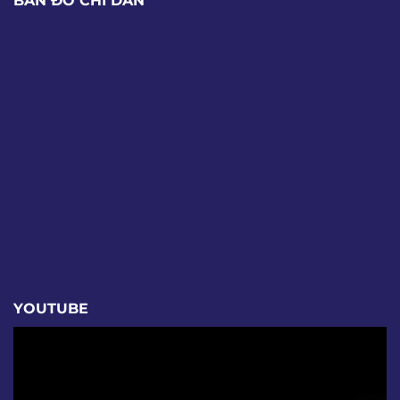
BẢN ĐỒ CHỈ DẪN
YOUTUBE