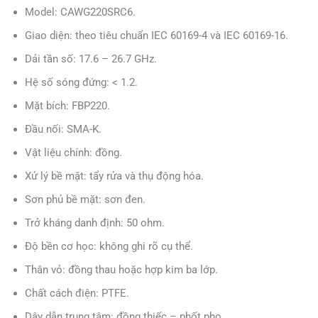
Model: CAWG220SRC6.
Giao diện: theo tiêu chuẩn IEC 60169-4 và IEC 60169-16.
Dải tần số: 17.6 – 26.7 GHz.
Hệ số sóng đứng: < 1.2.
Mặt bích: FBP220.
Đầu nối: SMA-K.
Vật liệu chính: đồng.
Xử lý bề mặt: tẩy rửa và thụ động hóa.
Sơn phủ bề mặt: sơn đen.
Trở kháng danh định: 50 ohm.
Độ bền cơ học: không ghi rõ cụ thể.
Thân vỏ: đồng thau hoặc hợp kim ba lớp.
Chất cách điện: PTFE.
Dây dẫn trung tâm: đồng thiếc – phốt pho.