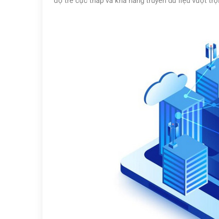
độ trễ cực thấp và khả năng truyền dữ liệu vượt tr