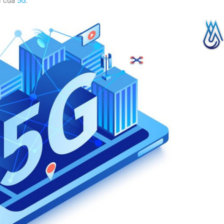
ội của
5G
.