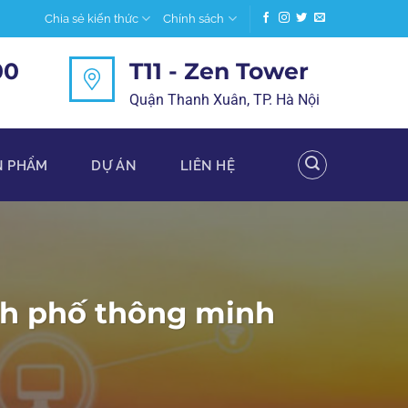
Chia sẻ kiến thức
Chính sách
00
T11 - Zen Tower
Quận Thanh Xuân, TP. Hà Nội
N PHẨM
DỰ ÁN
LIÊN HỆ
nh phố thông minh