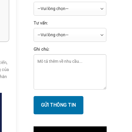
Tư vấn:
Ghi chú:
iến,
g của
phân