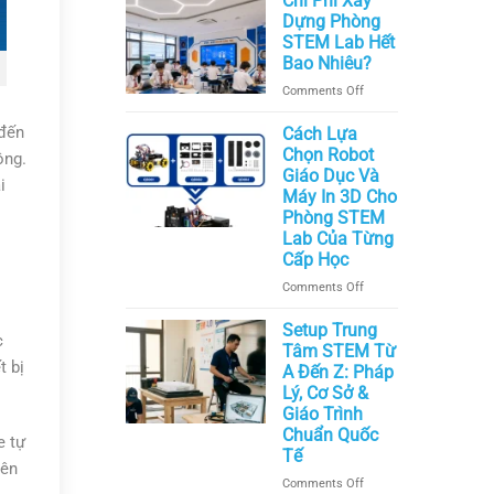
Chi Phí Xây
Chọn
Dựng Phòng
Bàn
STEM Lab Hết
Ghế
Bao Nhiêu?
và
on
Comments Off
Nội
Chi
Thất
Phí
 đến
Cách Lựa
Phòng
Xây
Chọn Robot
STEM
ộng.
Dựng
Giáo Dục Và
Hiện
i
Phòng
Máy In 3D Cho
Đại
STEM
Nhất
Phòng STEM
Lab
Hiện
Lab Của Từng
Hết
Nay
Cấp Học
Bao
on
Comments Off
Nhiêu?
Cách
Lựa
Setup Trung
c
Chọn
Tâm STEM Từ
Robot
t bị
A Đến Z: Pháp
Giáo
Lý, Cơ Sở &
Dục
Giáo Trình
Và
Chuẩn Quốc
e tự
Máy
Tế
In
rên
on
Comments Off
3D