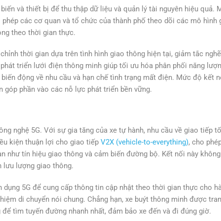
ến và thiết bị để thu thập dữ liệu và quản lý tài nguyên hiệu quả.
ho phép các cơ quan và tổ chức của thành phố theo dõi các mô hình 
ng theo thời gian thực.
hỉnh thời gian dựa trên tình hình giao thông hiện tại, giảm tắc nghẽ
 phát triển lưới điện thông minh giúp tối ưu hóa phân phối năng lượn
biến động về nhu cầu và hạn chế tình trạng mất điện. Mức độ kết n
 góp phần vào các nỗ lực phát triển bền vững.
ng nghệ 5G. Với sự gia tăng của xe tự hành, nhu cầu về giao tiếp t
ều kiện thuận lợi cho giao tiếp
V2X (vehicle-to-everything)
, cho phé
hạn như tín hiệu giao thông và cảm biến đường bộ. Kết nối này không
n lưu lượng giao thông.
 dụng 5G để cung cấp thông tin cập nhật theo thời gian thực cho h
nghiệm di chuyển nói chung. Chẳng hạn, xe buýt thông minh được tran
ng để tìm tuyến đường nhanh nhất, đảm bảo xe đến và đi đúng giờ.