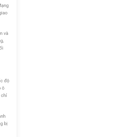
 Mạng
giao
n và
g,
ối
ốc độ
p ô
 chỉ
ành
g bị