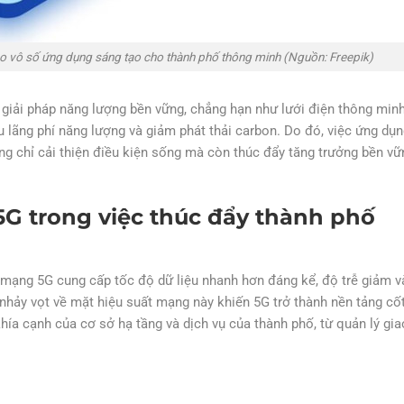
cho vô số ứng dụng sáng tạo cho thành phố thông minh (Nguồn: Freepik)
 giải pháp năng lượng bền vững, chẳng hạn như lưới điện thông minh
u lãng phí năng lượng và giảm phát thải carbon. Do đó, việc ứng dụn
g chỉ cải thiện điều kiện sống mà còn thúc đẩy tăng trưởng bền vữ
5G trong việc thúc đẩy thành phố
 mạng 5G cung cấp tốc độ dữ liệu nhanh hơn đáng kể, độ trễ giảm v
nhảy vọt về mặt hiệu suất mạng này khiến 5G trở thành nền tảng cốt
ía cạnh của cơ sở hạ tầng và dịch vụ của thành phố, từ quản lý gia