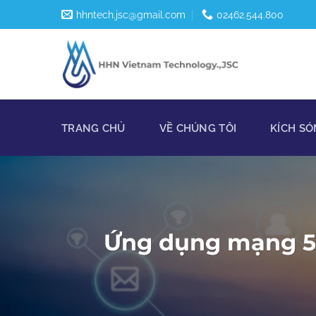
Skip
hhntech.jsc@gmail.com
02462.544.800
to
content
TRANG CHỦ
VỀ CHÚNG TÔI
KÍCH SÓ
Ứng dụng mạng 5G