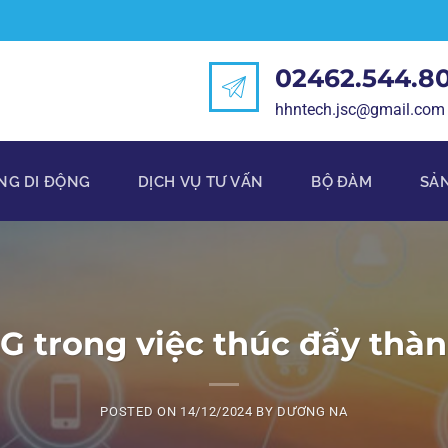
02462.544.8
hhntech.jsc@gmail.com
NG DI ĐỘNG
DỊCH VỤ TƯ VẤN
BỘ ĐÀM
SẢ
 trong việc thúc đẩy thà
POSTED ON
14/12/2024
BY
DƯƠNG NA