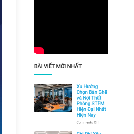
BÀI VIẾT MỚI NHẤT
Xu Hướng
Chọn Bàn Ghế
và Nội Thất
Phòng STEM
Hiện Đại Nhất
Hiện Nay
on
Comments Off
Xu
Hướng