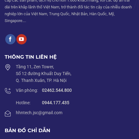
cấp các sản phẩm, dịch vụ cho hơn 1.600 khách hàng, với các dự án trải
Trong
dài trên khắp lãnh thổ Việt Nam, trở thành đối tác tin cậy của nhiều doanh
Trường
Học
nghiệp lớn của Việt Nam, Trung Quốc, Nhật Bản, Hàn Quốc, Mỹ,
Singapore….
THÔNG TIN LIÊN HỆ
Tầng 11, Zen Tower,
Số 12 đường Khuất Duy Tiến,
Q. Thanh Xuân, TP. Hà Nội
Văn phòng:
02462.544.800
Hotline:
0944.177.435
hhntech.jsc@gmail.com
BẢN ĐỒ CHỈ DẪN