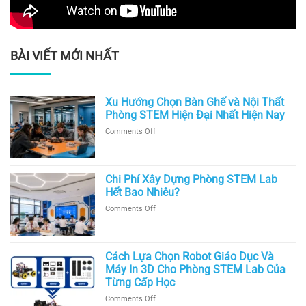
BÀI VIẾT MỚI NHẤT
Xu Hướng Chọn Bàn Ghế và Nội Thất
Phòng STEM Hiện Đại Nhất Hiện Nay
on
Comments Off
Xu
Hướng
Chọn
Chi Phí Xây Dựng Phòng STEM Lab
Bàn
Ghế
Hết Bao Nhiêu?
và
on
Comments Off
Nội
Chi
Thất
Phí
Phòng
Xây
STEM
Cách Lựa Chọn Robot Giáo Dục Và
Dựng
Hiện
Phòng
Máy In 3D Cho Phòng STEM Lab Của
Đại
STEM
Từng Cấp Học
Nhất
Lab
Hiện
on
Comments Off
Hết
Nay