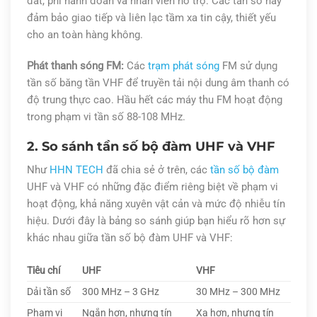
đất, phi hành đoàn và nhân viên hỗ trợ. Các tần số này
đảm bảo giao tiếp và liên lạc tầm xa tin cậy, thiết yếu
cho an toàn hàng không.
Phát thanh sóng FM:
Các
trạm phát sóng
FM sử dụng
tần số băng tần VHF để truyền tải nội dung âm thanh có
độ trung thực cao. Hầu hết các máy thu FM hoạt động
trong phạm vi tần số 88-108 MHz.
2. So sánh tần số bộ đàm UHF và VHF
Như
HHN TECH
đã chia sẻ ở trên, các
tần số bộ đàm
UHF và VHF có những đặc điểm riêng biệt về phạm vi
hoạt động, khả năng xuyên vật cản và mức độ nhiễu tín
hiệu. Dưới đây là bảng so sánh giúp bạn hiểu rõ hơn sự
khác nhau giữa tần số bộ đàm UHF và VHF:
Tiêu chí
UHF
VHF
Dải tần số
300 MHz – 3 GHz
30 MHz – 300 MHz
Phạm vi
Ngắn hơn, nhưng tín
Xa hơn, nhưng tín