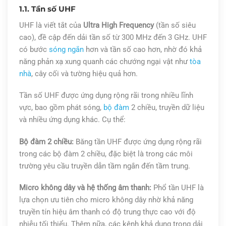
1.1. Tần số UHF
UHF là viết tắt của
Ultra High Frequency
(tần số siêu
cao), đề cập đến dải tần số từ 300 MHz đến 3 GHz. UHF
có bước
sóng ngắn
hơn và tần số cao hơn, nhờ đó khả
năng phản xạ xung quanh các chướng ngại vật như
tòa
nhà
, cây cối và tường hiệu quả hơn.
Tần số UHF được ứng dụng rộng rãi trong nhiều lĩnh
vực, bao gồm phát sóng,
bộ đàm
2 chiều, truyền dữ liệu
và nhiều ứng dụng khác. Cụ thể:
Bộ đàm 2 chiều:
Băng tần UHF được ứng dụng rộng rãi
trong các bộ đàm 2 chiều, đặc biệt là trong các môi
trường yêu cầu truyền dẫn tầm ngắn đến tầm trung.
Micro không dây và hệ thống âm thanh:
Phổ tần UHF là
lựa chọn ưu tiên cho micro không dây nhờ khả năng
truyền tín hiệu âm thanh có độ trung thực cao với độ
nhiễu tối thiểu. Thêm nữa, các kênh khả dụng trong dải