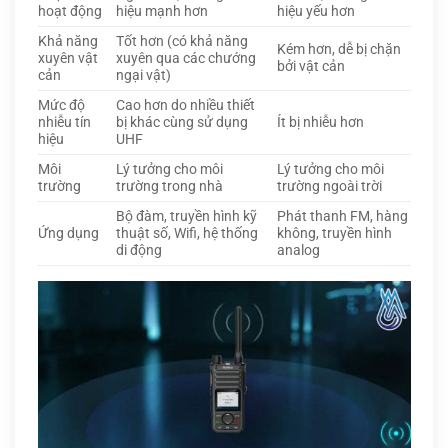
hoạt động
hiệu mạnh hơn
hiệu yếu hơn
Khả năng
Tốt hơn (có khả năng
Kém hơn, dễ bị chặn
xuyên vật
xuyên qua các chướng
bởi vật cản
cản
ngại vật)
Mức độ
Cao hơn do nhiều thiết
nhiễu tín
bị khác cùng sử dụng
Ít bị nhiễu hơn
hiệu
UHF
Môi
Lý tưởng cho môi
Lý tưởng cho môi
trường
trường trong nhà
trường ngoài trời
Bộ đàm, truyền hình kỹ
Phát thanh FM, hàng
Ứng dụng
thuật số, Wifi, hệ thống
không, truyền hình
di động
analog