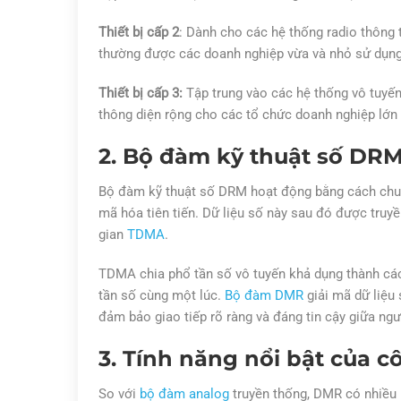
Thiết bị cấp 2
: Dành cho các hệ thống radio thôn
thường được các doanh nghiệp vừa và nhỏ sử dụng 
Thiết bị cấp 3:
Tập trung vào các hệ thống vô tuyến t
thông diện rộng cho các tổ chức doanh nghiệp lớn
2. Bộ đàm kỹ thuật số DR
Bộ đàm kỹ thuật số DRM hoạt động bằng cách chuyển
mã hóa tiên tiến. Dữ liệu số này sau đó được truy
gian
TDMA
.
TDMA chia phổ tần số vô tuyến khả dụng thành các 
tần số cùng một lúc.
Bộ đàm DMR
giải mã dữ liệu 
đảm bảo giao tiếp rõ ràng và đáng tin cậy giữa ngư
3. Tính năng nổi bật của
So với
bộ đàm analog
truyền thống, DMR có nhiều 