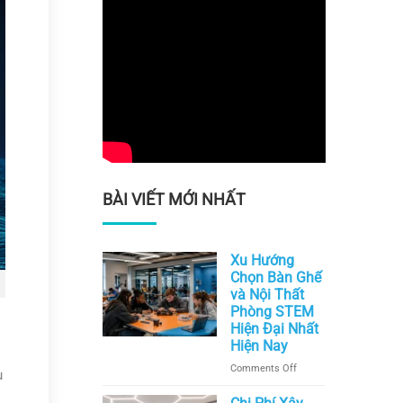
BÀI VIẾT MỚI NHẤT
Xu Hướng
Chọn Bàn Ghế
và Nội Thất
Phòng STEM
Hiện Đại Nhất
Hiện Nay
on
Comments Off
ù
Xu
Hướng