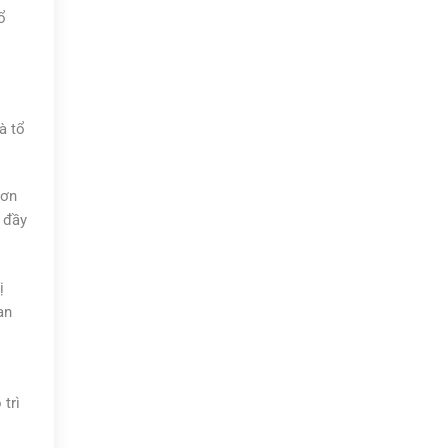
ổ
à tổ
hơn
 đầy
ị
an
trì