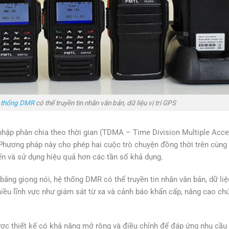
 thống DMR
có thể truyền tin nhắn văn bản, dữ liệu vị trí GPS
hập phân chia theo thời gian (TDMA – Time Division Multiple Acce
t. Phương pháp này cho phép hai cuộc trò chuyện đồng thời trên cùng
ến và sử dụng hiệu quả hơn các tần số khả dụng.
bằng giọng nói, hệ thống DMR có thể truyền tin nhắn văn bản, dữ liệ
iều lĩnh vực như giám sát từ xa và cảnh báo khẩn cấp, nâng cao ch
 thiết kế có khả năng mở rộng và điều chỉnh để đáp ứng nhu cầu