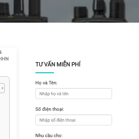
,
g HHN
TƯ VẤN MIỄN PHÍ
Họ và Tên:
Số điện thoại:
Nhu cầu cho: