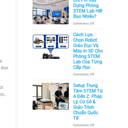
Chi Phí Xây
Chọn
Dựng Phòng
Bàn
STEM Lab Hết
Ghế
Bao Nhiêu?
và
on
Comments Off
Nội
Chi
Thất
Phí
Cách Lựa
Phòng
Xây
Chọn Robot
STEM
Dựng
Giáo Dục Và
Hiện
Phòng
Máy In 3D Cho
Đại
STEM
Nhất
Phòng STEM
Lab
Hiện
ật
Lab Của Từng
Hết
Nay
Cấp Học
 thời
Bao
on
Comments Off
Nhiêu?
Cách
Lựa
Setup Trung
ột
Chọn
Tâm STEM Từ
ợc,
Robot
A Đến Z: Pháp
Giáo
Lý, Cơ Sở &
Dục
Giáo Trình
Và
Chuẩn Quốc
Máy
Tế
In
on
Comments Off
3D