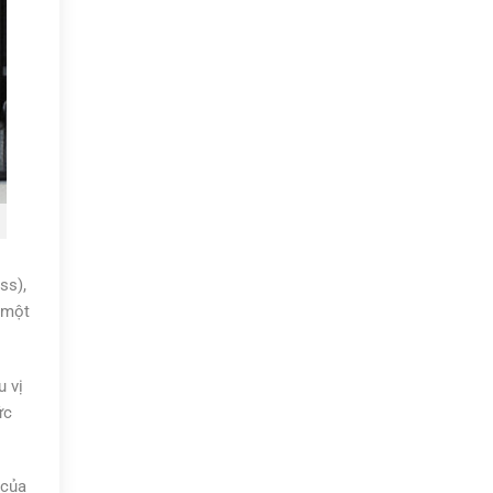
Học
ss),
 một
u vị
ức
 của