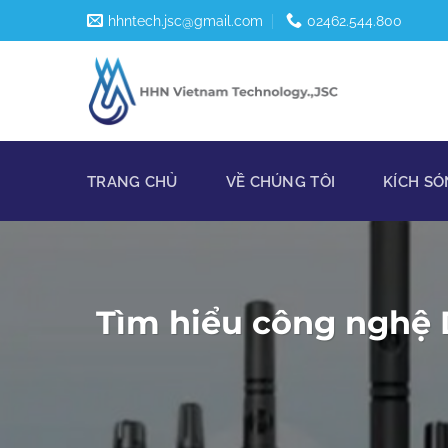
Skip
hhntech.jsc@gmail.com
02462.544.800
to
content
TRANG CHỦ
VỀ CHÚNG TÔI
KÍCH SÓ
Tìm hiểu công nghệ 