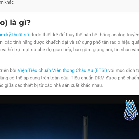
àm khác
o) là gì?
àm kỹ thuật số
được thiết kế để thay thế các hệ thống analog truyề
ện, các tính năng được khuếch đại và sử dụng phổ tần radio hiệu qu
và hỗ trợ một số chế độ giao tiếp, bao gồm giọng nói, tin nhắn vă
triển bởi
Viện Tiêu chuẩn Viễn thông Châu Âu (ETSI)
với mục đích t
ùng có thể áp dụng trên toàn cầu. Tiêu chuẩn DRM được phê chuẩn
 giữa các thiết bị từ các nhà sản xuất khác nhau.