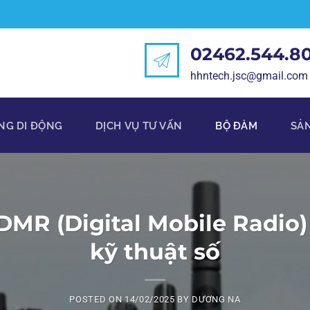
02462.544.8
hhntech.jsc@gmail.com
NG DI ĐỘNG
DỊCH VỤ TƯ VẤN
BỘ ĐÀM
SẢ
DMR (Digital Mobile Radio)
kỹ thuật số
POSTED ON
14/02/2025
BY
DƯƠNG NA