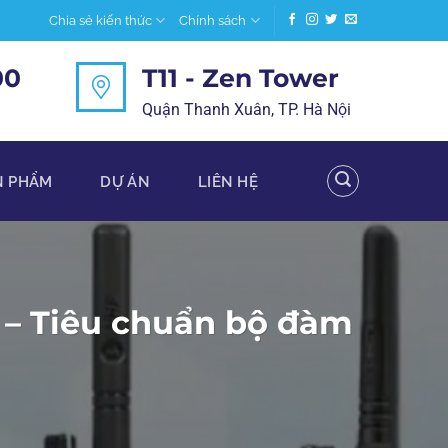
Chia sẻ kiến thức
Chính sách
00
T11 - Zen Tower
Quận Thanh Xuân, TP. Hà Nội
N PHẨM
DỰ ÁN
LIÊN HỆ
 – Tiêu chuẩn bộ đàm