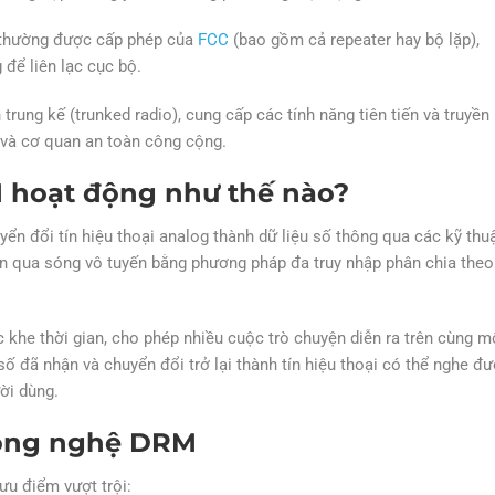
g thường được cấp phép của
FCC
(bao gồm cả repeater hay bộ lặp),
để liên lạc cục bộ.
rung kế (trunked radio), cung cấp các tính năng tiên tiến và truyền
 và cơ quan an toàn công cộng.
M hoạt động như thế nào?
 đổi tín hiệu thoại analog thành dữ liệu số thông qua các kỹ thu
ền qua sóng vô tuyến bằng phương pháp đa truy nhập phân chia theo
khe thời gian, cho phép nhiều cuộc trò chuyện diễn ra trên cùng m
số đã nhận và chuyển đổi trở lại thành tín hiệu thoại có thể nghe đư
ời dùng.
 công nghệ DRM
ưu điểm vượt trội: