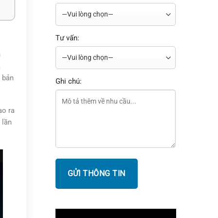
Tư vấn:
n
ả
n bản
Ghi chú:
ạo ra
 lần