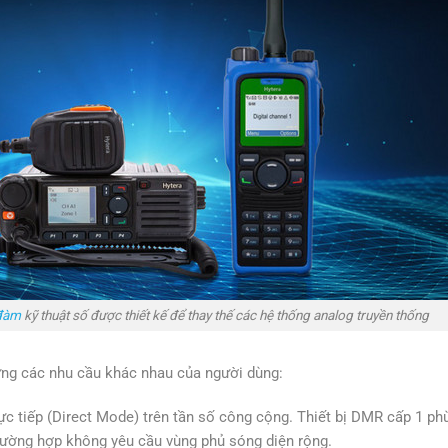
đàm
kỹ thuật số được thiết kế để thay thế các hệ thống analog truyền thống
ng các nhu cầu khác nhau của người dùng:
c tiếp (Direct Mode) trên tần số công cộng. Thiết bị DMR cấp 1 ph
trường hợp không yêu cầu vùng phủ sóng diện rộng.