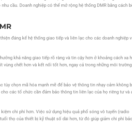
ó nhu cầu. Doanh nghiệp có thể mở rộng hệ thống DMR bằng cách b
DMR
hiện đáng kể hệ thống giao tiếp và liên lạc cho các doanh nghiệp v
hưởng khả năng giao tiếp rõ ràng và tin cậy hơn ở khoảng cách xa 
 ít vùng chết hơn và kết nối tốt hơn, ngay cả trong những môi trường
 tùy chọn mã hóa mạnh mẽ để bảo vệ thông tin nhạy cảm không b
ết cho các tổ chức cần đảm bảo thông tin liên lạc của họ riêng tư và 
t kiệm chi phí hơn. Việc sử dụng hiệu quả phổ sóng vô tuyến (radio
ổi thọ của thiết bị kỹ thuật số dài hơn, từ đó giúp giảm chi phí bảo 