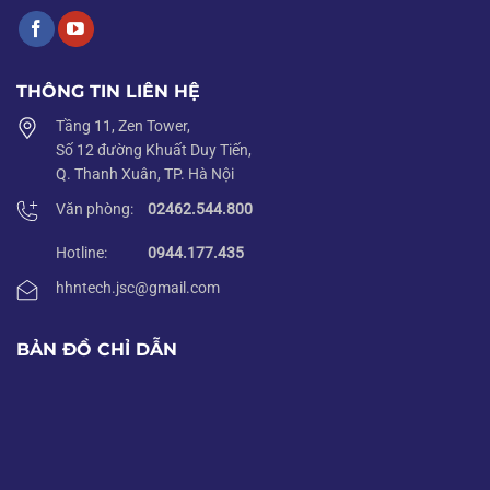
THÔNG TIN LIÊN HỆ
Tầng 11, Zen Tower,
Số 12 đường Khuất Duy Tiến,
Hình ảnh Ăng-ten bảng định hướng treo tường trong nhà 698-
Q. Thanh Xuân, TP. Hà Nội
2700MHz
Văn phòng:
02462.544.800
Thông số kỹ thuật Ăng-ten bảng định hướng treo
Hotline:
0944.177.435
tường trong nhà 698-2700MHz
hhntech.jsc@gmail.com
Kích Thước: 165x155x50mm
Trọng Lượng: 0,4Kg
BẢN ĐỒ CHỈ DẪN
Chất Liệu: ABS Chống Tia Cực Tím
Màu sắc: Trắng
Loại Và Vị Trí Đầu Nối: N-Female
Kiểu lắp: Gắn tường