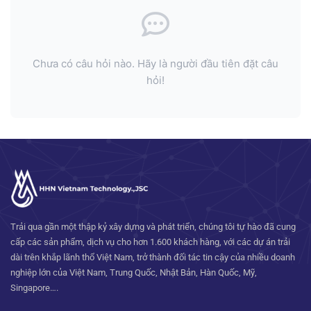
Thông số kỹ thuật môi trường của Ăng-ten bảng
định hướng treo tường trong nhà 698-2700MHz
Nhiệt Độ Hoạt Động: -40 Đến +60℃
Chưa có câu hỏi nào. Hãy là người đầu tiên đặt câu
hỏi!
Độ Ẩm Tương Đối: 5 Đến 95%
Vận Tốc Gió Định Mức: 210km/Giờ
Trải qua gần một thập kỷ xây dựng và phát triển, chúng tôi tự hào đã cung
cấp các sản phẩm, dịch vụ cho hơn 1.600 khách hàng, với các dự án trải
dài trên khắp lãnh thổ Việt Nam, trở thành đối tác tin cậy của nhiều doanh
nghiệp lớn của Việt Nam, Trung Quốc, Nhật Bản, Hàn Quốc, Mỹ,
Singapore….