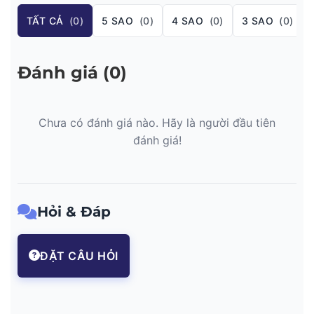
Vùng phủ sóng: 75±15/60±15 độ (Theo phương ngang)
TẤT CẢ
(0)
5 SAO
(0)
4 SAO
(0)
3 SAO
(0)
và 73/60 độ (Theo phương dọc)
VSWR ≤1,5
Đánh giá (0)
Chỉ số nhiễu PIM IM3 thấp
Công Suất Tối Đa 50W
Trở Kháng 50Ω
Chưa có đánh giá nào. Hãy là người đầu tiên
đánh giá!
Hỏi & Đáp
ĐẶT CÂU HỎI
Hình ảnh Ăng-ten bảng định hướng treo tường trong nhà 698-
2700MHz