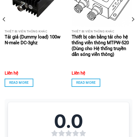
THIẾT BỊ VIỄN THÔNG KHÁC
THIẾT BỊ VIỄN THÔNG KHÁC
Tải giả (Dummy load) 100w
Thiết bị cân bằng tải cho hệ
N-male DC-3ghz
thống viễn thông MTPW-520
(Dùng cho Hệ thống truyền
dẫn sóng viễn thông)
Hình ảnh Ăng-ten bảng định hướng treo tường trong nhà 698-
2700MHz
Liên hệ
Liên hệ
READ MORE
READ MORE
Mục lục
Thông số kỹ thuật điện của Ăng-ten bảng định hướng treo
tường trong nhà 698-2700MHz
0.0
Thông số kỹ thuật môi trường của Ăng-ten bảng định hướng
treo tường trong nhà 698-2700MHz
Thông số kỹ thuật Ăng-ten bảng định hướng treo tường trong