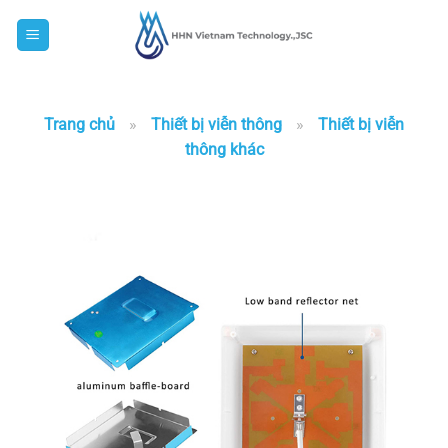
Skip
to
content
Trang chủ
»
Thiết bị viễn thông
»
Thiết bị viễn
thông khác