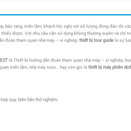
ệp, bảo tàng, triển lãm, khách hội nghị với số lượng đông đảo thì cá
ào thiếu được. Với nhu cầu cần sử dụng không thường xuyên và chỉ t
ị dẫn đoàn tham quan nhà máy – xí nghiệp,
thiết bị tour guide
là sự lự
ME2T
là Thiết bị hướng dẫn đoàn tham quan nhà máy – xí nghiệp, hư
quan triển lãm, nhà máy rượu… hay còn gọi là
thiết bị máy phiên dịc
hợp quy, biên bản thử nghiệm