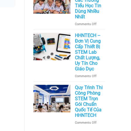
Các Trường
Trường
Tiểu Học Tin
THCS
Dùng Nhiều
&
Nhất
THPT:
on
Comments Off
Robotics,
Top
AI,
10
HHNTECH –
IoT,
Thiết
Đơn Vị Cung
Máy
Bị
In
Cấp Thiết Bị
STEM
3D,
STEM Lab
Được
Cảm
Chất Lượng,
Các
Biến
Uy Tín Cho
Trường
Giáo Dục
Tiểu
on
Comments Off
Học
HHNTECH
Tin
–
Quy Trình Thi
Dùng
Đơn
Nhiều
Công Phòng
Vị
Nhất
STEM Trọn
Cung
Gói Chuẩn
Cấp
Quốc Tế Của
Thiết
HHNTECH
Bị
on
Comments Off
STEM
Quy
Lab