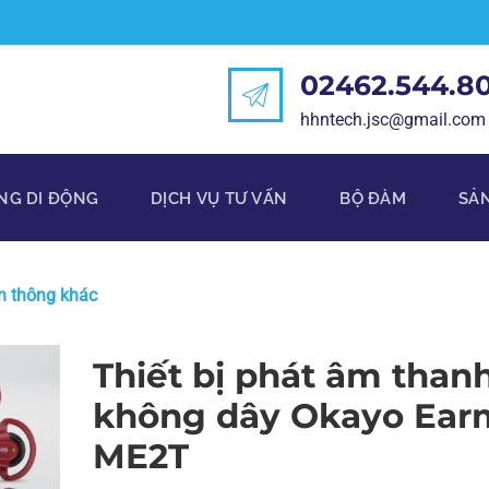
02462.544.8
hhntech.jsc@gmail.com
NG DI ĐỘNG
DỊCH VỤ TƯ VẤN
BỘ ĐÀM
SẢ
ễn thông khác
Thiết bị phát âm than
không dây Okayo Ear
ME2T