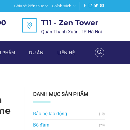
Chia sẻ kiến thức
Chính sách
00
T11 - Zen Tower
Quận Thanh Xuân, TP. Hà Nội
N PHẨM
DỰ ÁN
LIÊN HỆ
DANH MỤC SẢN PHẨM
h
me
Bảo hộ lao động
(10)
Bộ đàm
(28)