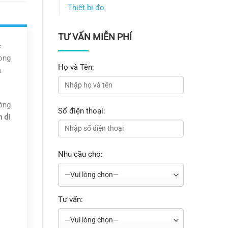
Thiết bị đo
TƯ VẤN MIỄN PHÍ
c
rong
Họ và Tên:
a
ớng
Số điện thoại:
h di
Nhu cầu cho:
Tư vấn: