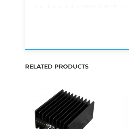
Sản phẩm tuân thủ theo IECQ QC 080000:2017 và 
RELATED PRODUCTS