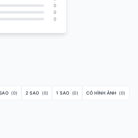
0
0
0
g được >28 giờ liên tục
 SAO
(0)
2 SAO
(0)
1 SAO
(0)
CÓ HÌNH ẢNH
(0)