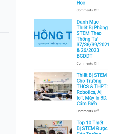
Học
Học
Pháp
on
Comments Off
Lý,
Lợi
Cơ
ích
Danh Mục
Sở
và
&
Thiết Bị Phòng
Cách
Giáo
STEM Theo
Triển
Trình
Thông Tư
Khai
Chuẩn
37/38/39/2021
Mô
Quốc
& 26/2023
Hình
Tế
BGDĐT
Liên
on
Comments Off
Kết
Danh
Đào
Mục
Thiết Bị STEM
Tạo
Thiết
STEM
Cho Trường
Bị
Trong
THCS & THPT:
Phòng
Trường
Robotics, AI,
STEM
Học
IoT, Máy In 3D,
Theo
Cảm Biến
Thông
on
Comments Off
Tư
Thiết
37/38/39/2021
Bị
Top 10 Thiết
&
STEM
Bị STEM Được
26/2023
Cho
BGDĐT