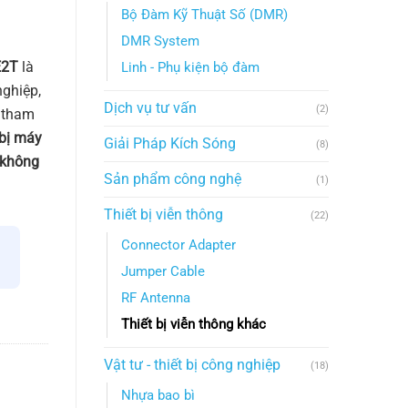
Bộ Đàm Kỹ Thuật Số (DMR)
DMR System
E2T
là
Linh - Phụ kiện bộ đàm
ghiệp,
Dịch vụ tư vấn
(2)
 tham
 bị máy
Giải Pháp Kích Sóng
(8)
ỏ không
Sản phẩm công nghệ
(1)
Thiết bị viễn thông
(22)
Connector Adapter
Jumper Cable
RF Antenna
Thiết bị viễn thông khác
Vật tư - thiết bị công nghiệp
(18)
Nhựa bao bì