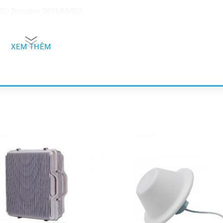
EU Directive 2011/65/EU
XEM THÊM