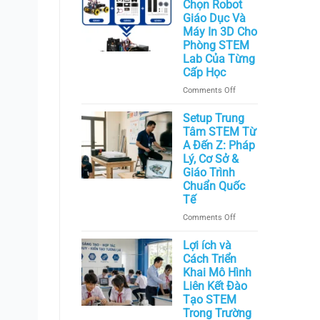
Xây
Chọn Robot
STEM
Dựng
Giáo Dục Và
Hiện
Phòng
Máy In 3D Cho
Đại
STEM
Nhất
Phòng STEM
Lab
Hiện
Lab Của Từng
Hết
Nay
Cấp Học
Bao
on
Comments Off
Nhiêu?
Cách
Lựa
Setup Trung
Chọn
Tâm STEM Từ
Robot
A Đến Z: Pháp
Giáo
Lý, Cơ Sở &
Dục
Giáo Trình
Và
Chuẩn Quốc
Máy
Tế
In
on
Comments Off
3D
Setup
Cho
Trung
Lợi ích và
Phòng
Tâm
STEM
Cách Triển
STEM
Lab
Khai Mô Hình
Từ
Của
Liên Kết Đào
A
Từng
Tạo STEM
Đến
Cấp
Trong Trường
Z: