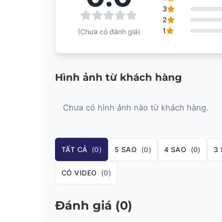
3
Công suất phát RF: 10mw
2
1
(Chưa có đánh giá)
Khoảng cách truyền: 100-150m
Nguồn sử dụng: 1300 mA lithium battery, hoạt độn
Hình ảnh từ khách hàng
Chưa có hình ảnh nào từ khách hàng.
TẤT CẢ
(0)
5 SAO
(0)
4 SAO
(0)
3
CÓ VIDEO
(0)
Đánh giá (0)