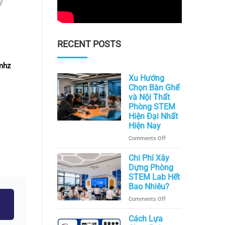
RECENT POSTS
THIẾT BỊ VIỄN THÔNG KHÁC
mhz
Thiết bị cân bằng tải cho hệ thống viễn
thông MTPW-520 (Dùng cho Hệ thống
Xu Hướng
truyền dẫn sóng viễn thông)
Chọn Bàn Ghế
và Nội Thất
Phòng STEM
Hiện Đại Nhất
Liên hệ
Hiện Nay
READ MORE
on
Comments Off
Xu
Hướng
Chi Phí Xây
Chọn
Dựng Phòng
Bàn
STEM Lab Hết
Ghế
Bao Nhiêu?
và
on
Comments Off
Nội
Chi
Thất
Phí
Cách Lựa
Phòng