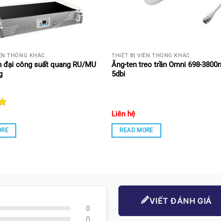
IỄN THÔNG KHÁC
THIẾT BỊ VIỄN THÔNG KHÁC
 đại công suất quang RU/MU
Ăng-ten treo trần Omni 698-3800
g
5dbi
 anten)
i sử dụng
Liên hệ
6666667
ORE
READ MORE
n
VIẾT ĐÁNH GIÁ
0
rên một kênh
0