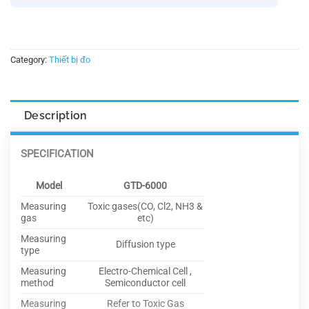
Category:
Thiết bị đo
Description
SPECIFICATION
Model
GTD-6000
Measuring
Toxic gases(CO, Cl2, NH3 &
gas
etc)
Measuring
Diffusion type
type
Measuring
Electro-Chemical Cell ,
method
Semiconductor cell
Measuring
Refer to Toxic Gas