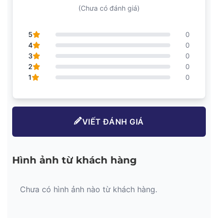
Tokyo Keiso
(Chưa có đánh giá)
Đồng hồ Vortex đo lưu lượng hơi nóng, dầu nóng, nước,
5
0
gas, khí (Tấn/h)
4
0
Metal Tube Variable Area Flowmeter AM9000 Series
3
0
Tokyo Keiso
2
0
1
0
VIẾT ĐÁNH GIÁ
Hình ảnh từ khách hàng
Chưa có hình ảnh nào từ khách hàng.