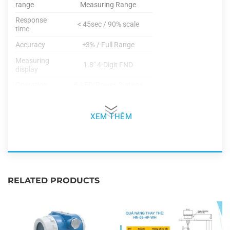
range
Measuring Range
Response
< 45sec / 90% scale
time
Accuracy
±3% / Full Range
Measuring
1.8″ 4-Digit FND
display
Operation
6-LED(Power, 3-stage
mode
alarm, Trouble, Stand-by for
display
maintenance)
XEM THÊM
3A@30VDC,3A@250VAC /
Alarm signal
3-SPST relay
output
contact(2stage alarm, 1
trouble)
Visual : 3-stage Alarm,
Alarm
Trouble LED, Warning LED
display
Audible : Buzzer(85dB)
RELATED PRODUCTS
Analog : Measuring signal :
4-20mA DC Calibration
Output
signal : 3mA DC Fault signal
signal
: 0mA DC Digital : RS-485
Modbus (Option)