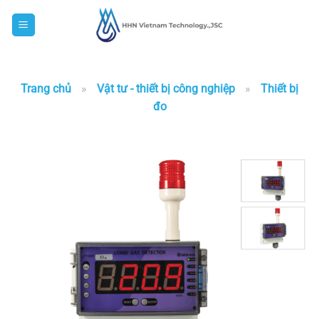
Skip
to
content
Trang chủ
»
Vật tư - thiết bị công nghiệp
»
Thiết bị
đo