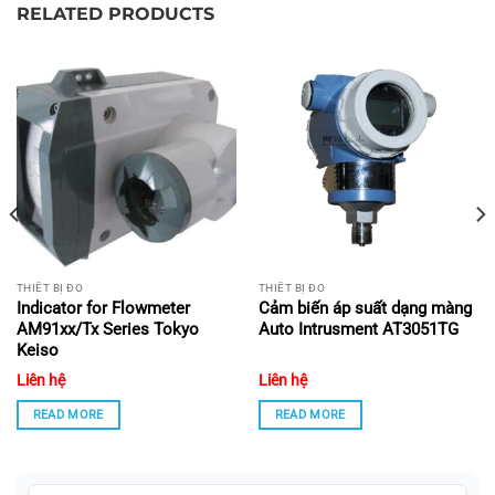
RELATED PRODUCTS
Bài viết liên quan:
Phao nổi (SPARE PART) HN-68-HF-PH
Bộ công tắc phao điện HN-68-HF
Máy đo lưu lượng kế siêu âm Auto Instrument - TUF-
2000SF
Cảm biến lưu lượng khối - Auto Instrument
Cảm biến áp suất dạng màng Auto Intrusment
THIẾT BỊ ĐO
THIẾT BỊ ĐO
AT3051TG
Indicator for Flowmeter
Cảm biến áp suất dạng màng
AM91xx/Tx Series Tokyo
Auto Intrusment AT3051TG
Keiso
Liên hệ
Liên hệ
READ MORE
READ MORE