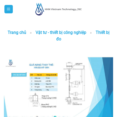
Skip
to
content
Trang chủ
»
Vật tư - thiết bị công nghiệp
»
Thiết bị
đo